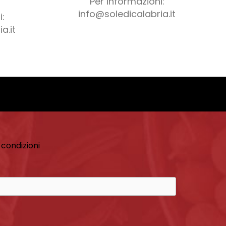
Per informazioni:
info@soledicalabria.it
:
a.it
 condizioni