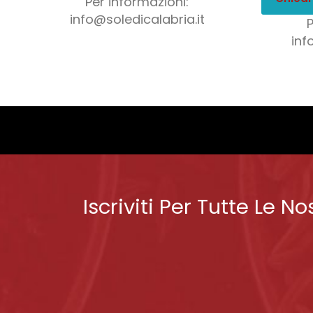
Per informazioni:
info@soledicalabria.it
inf
Iscriviti Per Tutte Le No