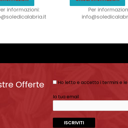
Per informazioni:
Per informazioni
o@soledicalabria.it
info@soledicalabri
stre Offerte
Ho letto e accetto i termini e le
la tua email