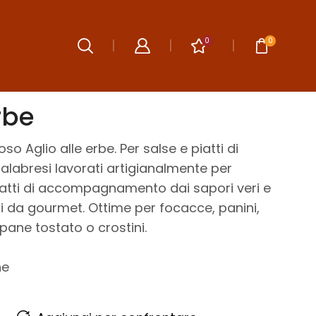
0
0
rbe
so Aglio alle erbe. Per salse e piatti di
calabresi lavorati artigianalmente per
piatti di accompagnamento dai sapori veri e
ni da gourmet. Ottime per focacce, panini,
pane tostato o crostini.
he