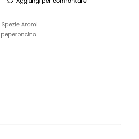
Aggiungi per confrontare
,
Spezie Aromi
,
peperoncino