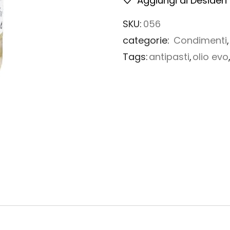
Aggiungi ai Desideri
SKU:
056
categorie:
Condimenti
Tags:
antipasti
,
olio evo