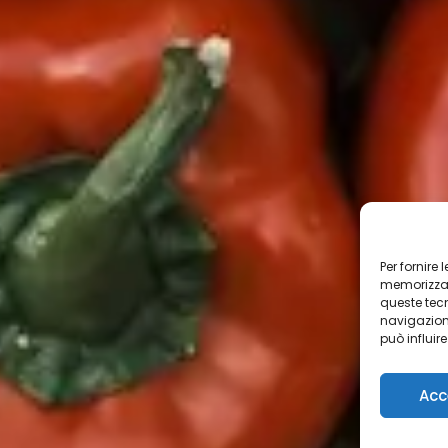
Per fornire
memorizzare
queste tec
navigazione
può influir
Acc