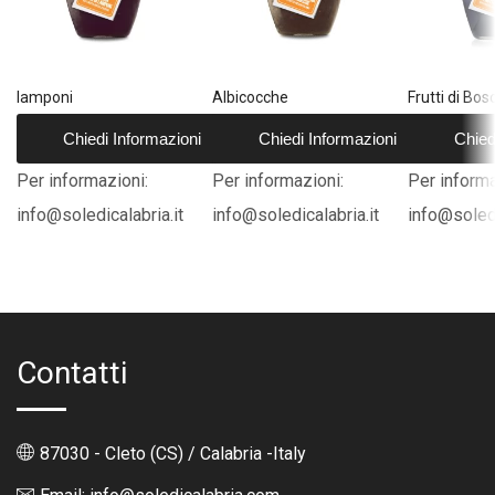
lamponi
Albicocche
Frutti di Bos
Chiedi Informazioni
Chiedi Informazioni
Chied
Per informazioni:
Per informazioni:
Per informa
info@soledicalabria.it
info@soledicalabria.it
info@soledi
Contatti
87030 - Cleto (CS) / Calabria -Italy