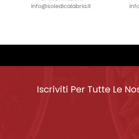
info@soledicalabria.it
inf
Iscriviti Per Tutte Le No