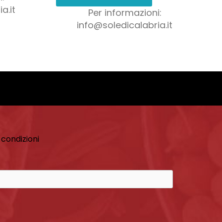
a.it
Per informazioni:
info@soledicalabria.it
 condizioni