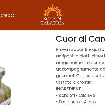
ontatti
Cuor di Carc
Prova i saporiti e gustos
antipasti e piatti di po
artigianalmente per real
accompagnamento dai sa
gourmet. Ottime per foc
tostato o crostini.
INGREDIENTI:
• carciofi • Olio Evo
• Pepe nero • Alloro