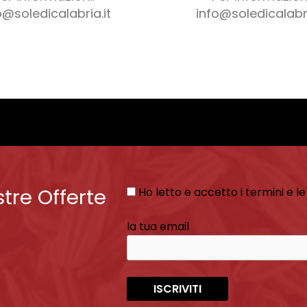
o@soledicalabria.it
info@soledicalabri
stre Offerte
Ho letto e accetto i termini e le
la tua email