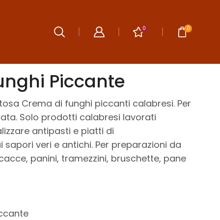
0
0
unghi Piccante
tosa Crema di funghi piccanti calabresi. Per
rtata. Solo prodotti calabresi lavorati
izzare antipasti e piatti di
pori veri e antichi. Per preparazioni da
acce, panini, tramezzini, bruschette, pane
iccante