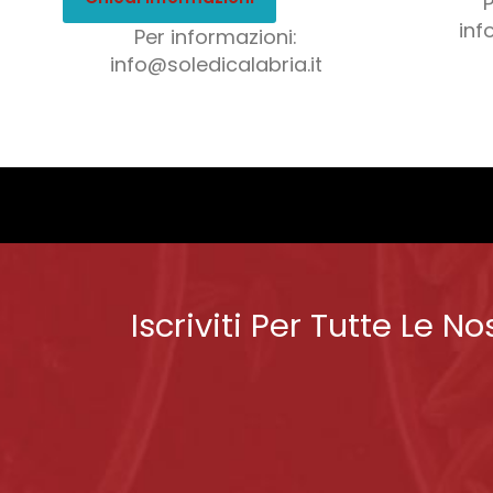
inf
Per informazioni:
info@soledicalabria.it
Iscriviti Per Tutte Le No