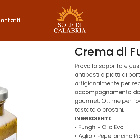
ontatti
Crema di F
Prova la saporita e gus
antipasti e piatti di po
artigianalmente per real
accompagnamento dai sa
gourmet. Ottime per foc
tostato o crostini.
INGREDIENTI:
• Funghi • Olio Evo
• Aglio • Peperoncino P