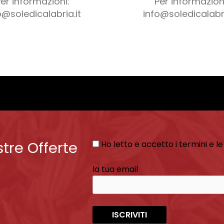
Per informazioni:
Per informazioni
o@soledicalabria.it
info@soledicalabri
stre Offerte
Ho letto e accetto i termini e le
la tua email