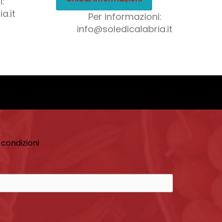
:
a.it
Per informazioni:
info@soledicalabria.it
 condizioni