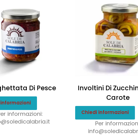
hettata Di Pesce
Involtini Di Zucch
Carote
 informazioni
Chiedi informazioni
Per informazioni:
o@soledicalabria.it
Per informazioni
info@soledicalabri