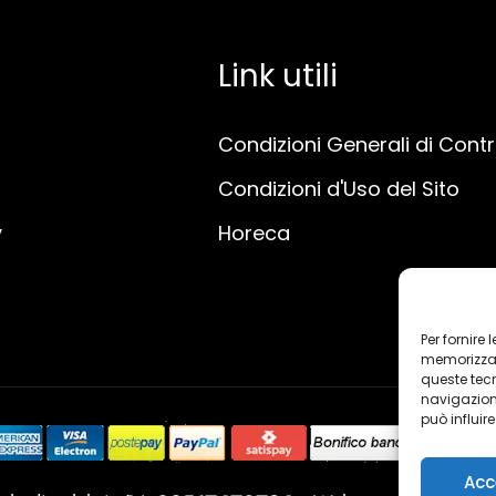
Link utili
Condizioni Generali di Cont
Condizioni d'Uso del Sito
y
Horeca
Per fornire
memorizzare
queste tec
navigazione
può influir
Acc