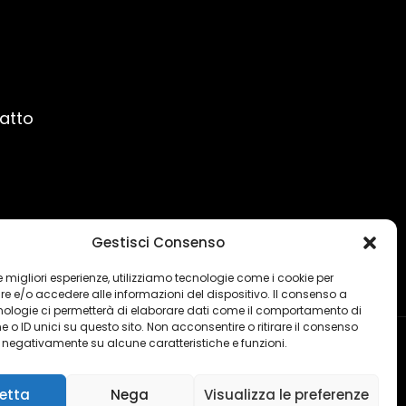
ratto
Gestisci Consenso
 le migliori esperienze, utilizziamo tecnologie come i cookie per
 e/o accedere alle informazioni del dispositivo. Il consenso a
nologie ci permetterà di elaborare dati come il comportamento di
 o ID unici su questo sito. Non acconsentire o ritirare il consenso
e negativamente su alcune caratteristiche e funzioni.
etta
Nega
Visualizza le preferenze