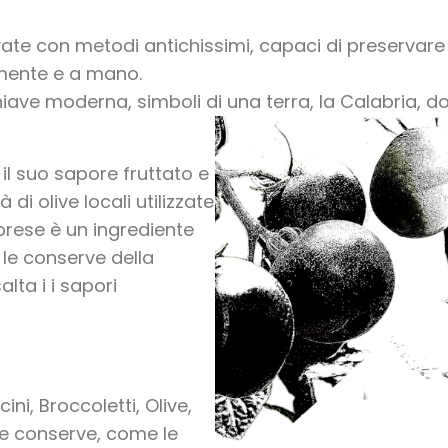
vate con metodi antichissimi, capaci di preservare a
almente e a mano.
 chiave moderna, simboli di una terra, la Calabria, d
 il suo sapore fruttato e
di olive locali utilizzate
abrese è un ingrediente
 le conserve della
lta i i sapori
ni, Broccoletti, Olive,
… Le conserve, come le