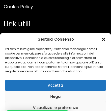
Cookie Policy
Link utili
Condizioni Generali di Contratto
Gestisci Consenso
Condizioni d'Uso del Sito
Per fornire le migliori esperienze, utilizziamo tecnologie come i
cookie per memorizzare e/o accedere alle informazioni del
dispositivo. Il consenso a queste tecnologie ci permetterà di
Horeca
elaborare dati come il comportamento di navigazione o ID unici
su questo sito. Non acconsentire o ritirare il consenso può influire
negativamente su alcune caratteristiche e funzioni.
Accetta
Nega
Copyright © 2024 Sole di calabria P.I.
Visualizza le preferenze
03517670786
– Web management:
Marketseo.it