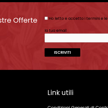
stre Offerte
Ho letto e accetto i termini e le
la tua email
Link utili
Condizioni Generali di Cont