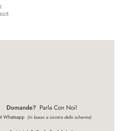
:
a.it
Domande?
Parla Con Noi!
at Whatsapp
(in basso a sinistra dello schermo)