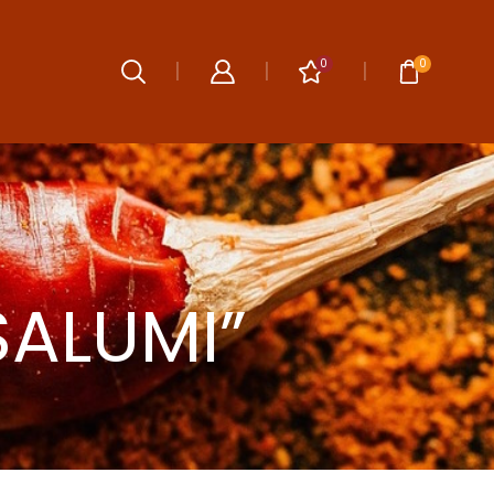
0
0
SALUMI”