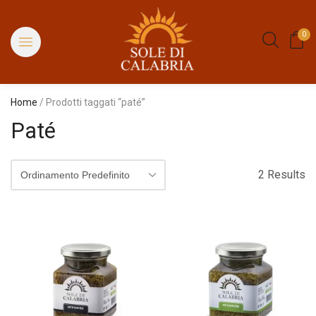
0
Home
/ Prodotti taggati “paté”
Paté
2 Results