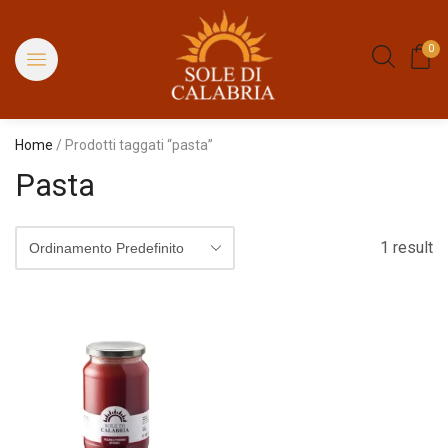
0
Home
/ Prodotti taggati “pasta”
Pasta
1 result