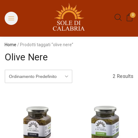
0
Home
/ Prodotti taggati “olive nere”
Olive Nere
2 Results