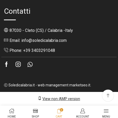
Contatti
87030 - Cleto (CS) / Calabria -Italy
Email: info@soledicalabria.com
Phone: +39 3403291048
Facebook
Instagram
Whatsapp
Ⓒ Soledicalabria.it - web management marketseo.it.
View non-AMP version
0
HOME
SHOP
CART
ACCOUNT
MENU