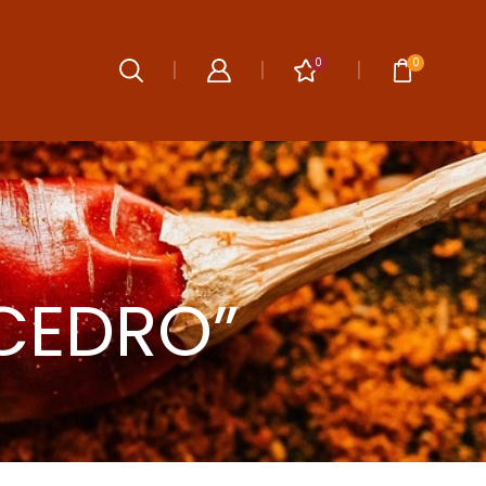
0
0
CEDRO”