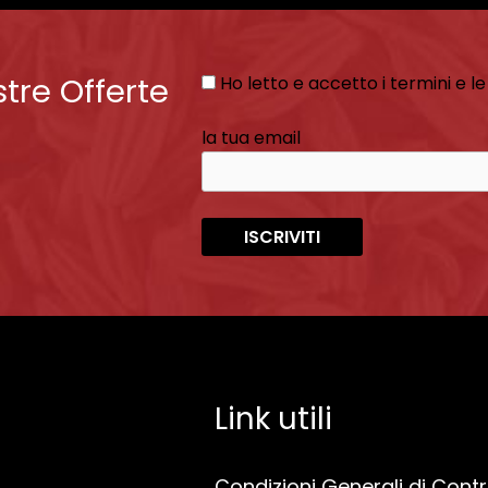
stre Offerte
Ho letto e accetto i termini e le
la tua email
Link utili
Condizioni Generali di Cont